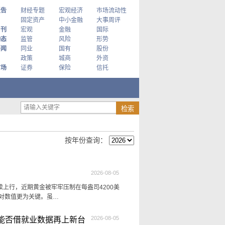
报告
财经专题
宏观经济
市场流动性
固定资产
中小金融
大事周评
周刊
宏观
金融
国际
动态
监管
风险
形势
要闻
同业
国有
股份
政策
城商
外资
市场
证券
保险
信托
按年份查询：
2026-08-05
上行，近期黄金被牢牢压制在每盎司4200美
对数值更为关键。虽…
2026-08-05
能否借就业数据再上新台