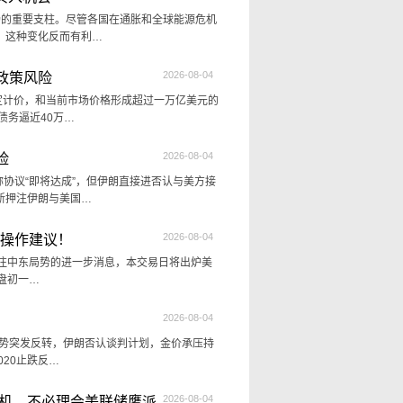
市场的重要支柱。尽管各国在通胀和全球能源危机
，这种变化反而有利…
2026-08-04
政策风险
法定计价，和当前市场价格形成超过一万亿美元的
债务逼近40万…
2026-08-04
险
称协议“即将达成”，但伊朗直接进否认与美方接
新押注伊朗与美国…
2026-08-04
及操作建议！
续关注中东局势的进一步消息，本交易日将出炉美
)盘初一…
2026-08-04
局势突发反转，伊朗否认谈判计划，金价承压持
020止跌反…
2026-08-04
良机，不必理会美联储鹰派