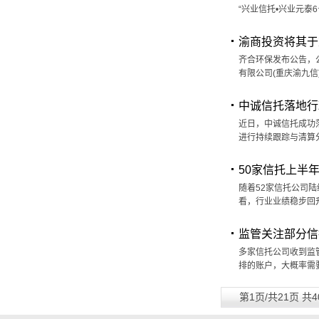
“兴业信托•兴业元泰
渝商投资将其于
齐合环保发布公告，公
有限公司(重庆渝九信
中诚信托落地行
近日，中诚信托成功
进行持续跟踪与清算
50家信托上半年
随着52家信托公司
看，行业业绩稳步回升
监管关注部分信
多家信托公司收到监
排的账户，大概率需
第1页/共21页 共4