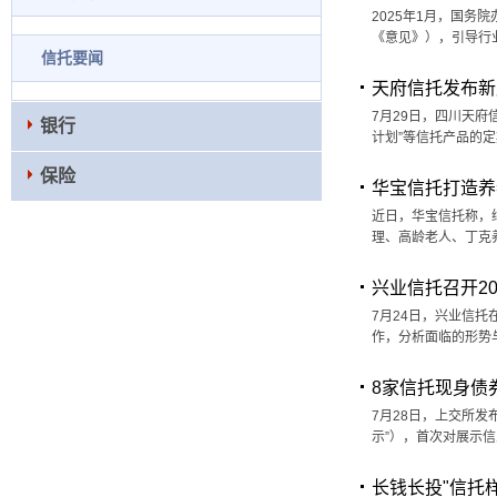
2025年1月，国
《意见》），引导行
信托要闻
天府信托发布新
7月29日，四川天府
银行
计划”等信托产品的
保险
华宝信托打造养
近日，华宝信托称，
理、高龄老人、丁克
兴业信托召开2
7月24日，兴业信
作，分析面临的形势
8家信托现身债
7月28日，上交所发
示”），首次对展示
长钱长投"信托