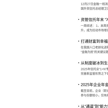
12月27日金融一线
国外贸信托总经理卫
资管信托年末 “
一周综述： 1、本
升，成为拉动市场增
打通财富到幸福
在我国人口老龄化进
“金融为民”的关键议
从制度破冰到生态
2025年信托业“1
完善新监管形势之下各
2025年企业
截至目前，企业（职
参与份额较小，仅有
从“通道”到“能