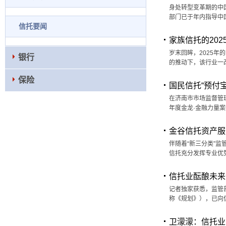
身处转型变革期的中
部门已于年内指导中国
信托要闻
家族信托的202
岁末回眸，2025
银行
的推动下，该行业一
保险
国民信托“预付
在济南市市场监督管理
年度金龙·金融力量案
金谷信托资产服
伴随着“新三分类”监
信托充分发挥专业优
信托业酝酿未来
记者独家获悉，监管部
称《规划》），已向
卫濛濛：信托业