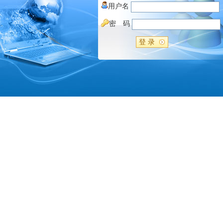
用户名
密 码