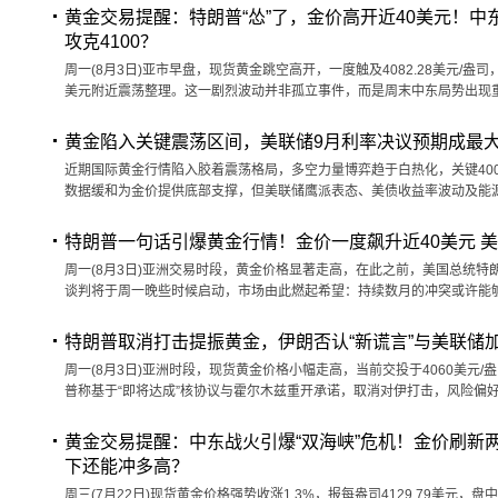
黄金交易提醒：特朗普“怂”了，金价高开近40美元！
攻克4100？
周一(8月3日)亚市早盘，现货黄金跳空高开，一度触及4082.28美元/盎
美元附近震荡整理。这一剧烈波动并非孤立事件，而是周末中东局势出现
黄金陷入关键震荡区间，美联储9月利率决议预期成最
近期国际黄金行情陷入胶着震荡格局，多空力量博弈趋于白热化，关键40
数据缓和为金价提供底部支撑，但美联储鹰派表态、美债收益率波动及能
特朗普一句话引爆黄金行情！金价一度飙升近40美元 
周一(8月3日)亚洲交易时段，黄金价格显著走高，在此之前，美国总统特朗普(D
谈判将于周一晚些时候启动，市场由此燃起希望：持续数月的冲突或许能
特朗普取消打击提振黄金，伊朗否认“新谎言”与美联储
周一(8月3日)亚洲时段，现货黄金价格小幅走高，当前交投于4060美元/
普称基于“即将达成”核协议与霍尔木兹重开承诺，取消对伊打击，风险偏
黄金交易提醒：中东战火引爆“双海峡”危机！金价刷新
下还能冲多高？
周三(7月22日)现货黄金价格强势收涨1.3%，报每盎司4129.79美元，盘