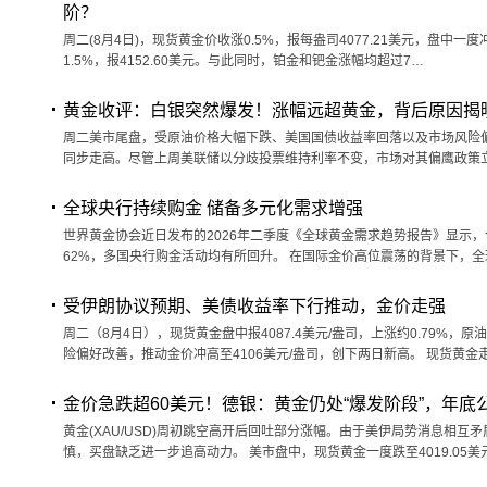
阶？
周二(8月4日)，现货黄金价收涨0.5%，报每盎司4077.21美元，盘中一度冲
1.5%，报4152.60美元。与此同时，铂金和钯金涨幅均超过7…
黄金收评：白银突然爆发！涨幅远超黄金，背后原因揭
周二美市尾盘，受原油价格大幅下跌、美国国债收益率回落以及市场风险
同步走高。尽管上周美联储以分歧投票维持利率不变，市场对其偏鹰政策
全球央行持续购金 储备多元化需求增强
世界黄金协会近日发布的2026年二季度《全球黄金需求趋势报告》显示，
62%，多国央行购金活动均有所回升。 在国际金价高位震荡的背景下，
受伊朗协议预期、美债收益率下行推动，金价走强
周二（8月4日），现货黄金盘中报4087.4美元/盎司，上涨约0.79%
险偏好改善，推动金价冲高至4106美元/盎司，创下两日新高。 现货黄金
金价急跌超60美元！德银：黄金仍处“爆发阶段”，年底公
黄金(XAU/USD)周初跳空高开后回吐部分涨幅。由于美伊局势消息相
慎，买盘缺乏进一步追高动力。 美市盘中，现货黄金一度跌至4019.05美