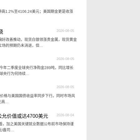
高1.2%至4106.24美元；美国期金更是收涨
2026-08-05
晓
偏好改善推动，现货白银领涨贵金属，现货黄金
立场的预期仍未消退，但…
2026-08-05
今年二季度全球央行净购金289吨，同比增长
全球央行为何持续…
2026-08-05
，原油价格与美国国债收益率同步下行。同时市场风
走高…
2026-08-04
允价值或达4700美元
互矛盾，加之美国关键就业数据公布前市场保持谨
元/盎司…