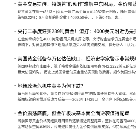
黄金交易提醒：特朗普“假动作”难解中东困局，金价震
现货黄金在周一(8月3日)盘初一度冲高至每盎司4082美元附近，随后震荡回
跌幅0.22%；8月交割的期金收于4090.50美元，下跌0.4%。表…
央行二季度狂买289吨黄金！渣打：4000美元附近仍是
在金价继续守住4000美元/盎司关键支撑之际，央行购金需求仍是黄金
影响下，对黄金的操作正逐渐从单边买入转向双向交易，但分析人士认为
美国黄金储备存万亿估值缺口，经济史学家警示非常规
美国联邦政府账面中，数千吨黄金储备依旧沿用每盎司42.2222美元的
巨大估值鸿沟。 历史上美国曾借助黄金重估实现财政腾挪，如今美国公共
地缘政治危机中黄金为何下跌？
每当国际局势紧张，黄金作为"终极避险资产"的叙事便席卷各大媒体。然
新闻标题的喧嚣形成诡异反差——2026年1月29日，金价创下约5,595美
金价震荡磨底，但金矿板块基本面全面逆袭值得配置
当前国际黄金价格历经数月回调后逐渐接近调整尾声，整体在每盎司400
金市场多空博弈剧烈，传统避险属性为金价提供底部支撑，但持续高企的