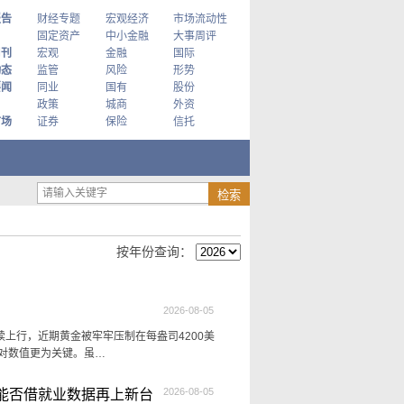
报告
财经专题
宏观经济
市场流动性
固定资产
中小金融
大事周评
周刊
宏观
金融
国际
动态
监管
风险
形势
要闻
同业
国有
股份
政策
城商
外资
市场
证券
保险
信托
按年份查询：
2026-08-05
上行，近期黄金被牢牢压制在每盎司4200美
对数值更为关键。虽…
2026-08-05
能否借就业数据再上新台