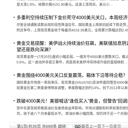
是大涨1.9%，结算价报4151.90美元。这波上涨背后，美元小…
多重利空持续压制下金价死守4000美元关口，本周经
尽管全球通胀读数出现阶段性降温信号，国际黄金上周依旧延续下跌走势，
附近争夺，上周现货黄金收于每盎司4016.36美元，全周累计跌幅达到2.4
黄金交易提醒：美伊战火持续油价狂飙，美联储加息阴
望还是跌向深渊？
现货黄金周一(7月20日)盘初小幅走弱，一度失守4000美元整数关口，截止07
0.6%。这一波动并非孤立事件，而是周末美伊冲突持续升级的直接映射…
黄金围绕4000美元关口反复震荡，箱体下沿等待企稳？
国际黄金市场周一表现承压，现货黄金(XAU/USD)亚洲早盘回落至40
前黄金在第二季度录得明显调整，季度跌幅达到约14%，创下2013年以
跌破4000美元！美银喊话“逢低买入”黄金，但警告“回调
受中东紧张局势推高油价及美债收益率影响，市场对通胀和利率前景的担忧再
司，收于逾八个月来最低水平。 原油价格小幅回落，但仍持于近一个月高
第1页/共35页 共688条 跳转
首页
上一页
下一页
尾页