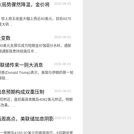
2026-08-03
中东局势骤然降温，金价将
司，较上周五收盘大幅上扬近40美元，目前4070
重大转…
2026-08-03
大变数
00美元支撑位成为短期金价强弱分水岭。通胀
源通胀隐患持续施压市…
2026-08-03
美联储传来一则大消息
onald Trump)表示，美国与伊朗的新一轮
够取…
2026-08-03
加息预期构成双重压制
盎司附近，盘初最高曾触及4082美元附近。特朗
好改善。…
2026-07-23
两周高点，美联储加息阴影
中一度触及4165.92美元的两周高位。8月期金更