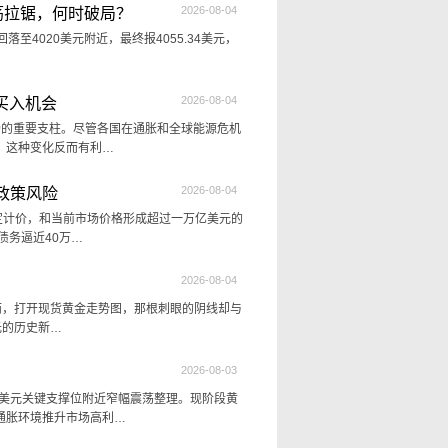
2026-08-04
荡拉锯，何时破局？
落至4020美元附近，最终报4055.34美元，
2026-08-04
买入机会
市场的重要支柱。尽管各国在通胀和全球能源危机
，这种变化反而有利…
2026-08-04
政策风险
法定计价，和当前市场价格形成超过一万亿美元的
债务逼近40万…
2026-08-04
而，打开现货黄金走势图，那根刺眼的阴线却与
元的历史新…
2026-08-03
0美元关键支撑位附近窄幅震荡整理。现阶段黄
通胀环境推升市场高利…