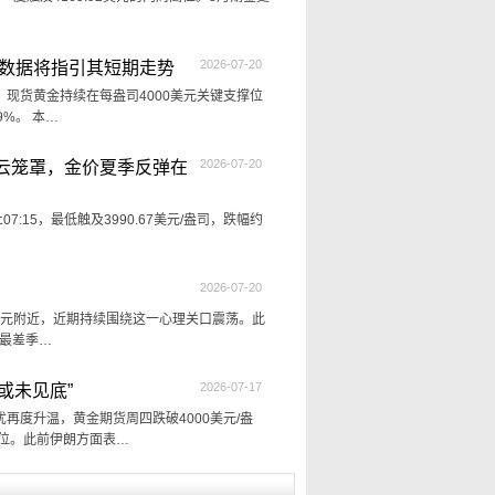
2026-07-20
济数据将指引其短期走势
现货黄金持续在每盎司4000美元关键支撑位
9%。 本…
2026-07-20
云笼罩，金价夏季反弹在
:15，最低触及3990.67美元/盎司，跌幅约
2026-07-20
00美元附近，近期持续围绕这一心理关口震荡。此
来最差季…
2026-07-17
或未见底”
度升温，黄金期货周四跌破4000美元/盎
位。此前伊朗方面表…