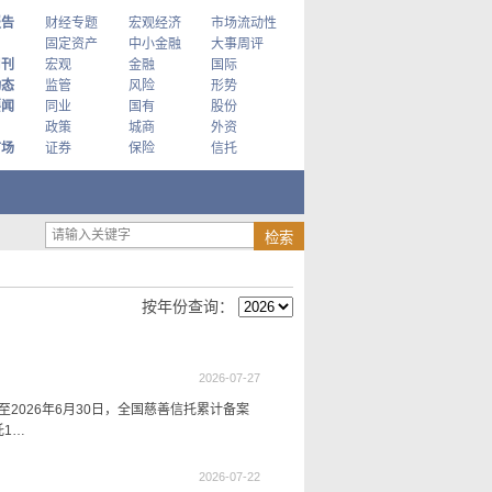
报告
财经专题
宏观经济
市场流动性
固定资产
中小金融
大事周评
周刊
宏观
金融
国际
动态
监管
风险
形势
要闻
同业
国有
股份
政策
城商
外资
市场
证券
保险
信托
按年份查询：
2026-07-27
2026年6月30日，全国慈善信托累计备案
托1…
2026-07-22