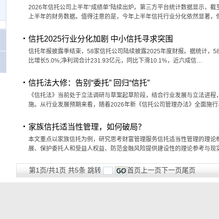
2026年信托公司上半年“成绩单”陆续出炉。第三方平台统计数据显示，截至
上半年的财务数据。值得注意的是，今年上半年信托行业分化依然显著，
信托2025行业分化加剧 中小信托寻求突围
信托年报披露季结束，58家信托公司陆续披露2025年度财报。据统计，58家
比增长5.0%;净利润合计231.93亿元，同比下滑10.1%，近六成信…
信托法大修：告别“委托” 回归“信托”
《信托法》当前处于立法调研与草案起草阶段，结合行业发展与立法进程，预
施。从行业发展预期来看，随着2026年新《信托公司管理办法》全面施
家族信托适当性管理，如何破局？
本文重点以家族信托为例，研究思考财富管理服务信托适当性管理的理论
展、保护委托人和受益人权益、防范金融风险提供建设性的理论参考与现实借
第1页/共1页 共5条 跳转
首页
上一页
下一页
尾页