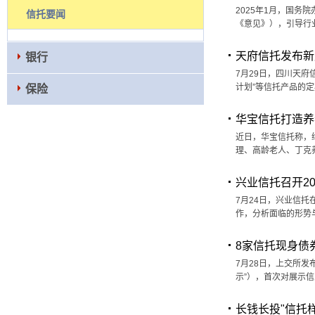
2025年1月，国
信托要闻
《意见》），引导行
天府信托发布新
银行
7月29日，四川天府
计划”等信托产品的
保险
华宝信托打造养
近日，华宝信托称，
理、高龄老人、丁克
兴业信托召开2
7月24日，兴业信
作，分析面临的形势
8家信托现身债
7月28日，上交所发
示”），首次对展示
长钱长投"信托