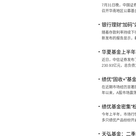
7月31日晚，中国证
召开华南地区公募基
银行理财“加码”
随着存款利率持续下
新发布的报告显示，截
华夏基金上半年实
近日，中信证券发布
230.93亿元，总负债
绩优“固收+”基
在近期市场经历显著
年以来，A股市场震
绩优基金密集“
今年上半年，市场行
多只绩优产品纷纷开
天弘基金：二季