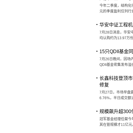
今年二季度，结构化行
元的季度盈利位列行
华安中证工程机械
7月28日消息，华安
均认购约为13.97
15只QDII基
7月26日晚间，因场
QDII基金密集发布
长鑫科技登顶市值
修复
7月27日，市场早盘
6.76%，半日成交额
规模飙升超30
冠军基金经理任粲今年
其在管规模才11亿元